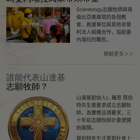
Scientology志願牧師與哥
倫比亞庫庫塔的各個教
會、救援單位與其他非營
利法人組織合作，協助委
內瑞拉的難民。
瞭解更多＞＞
誰能代表山達基
志願牧師？
山達基創始人L. 羅恩 賀伯
特先生曾要求成立志願牧
師，為響應這項要求，三
十年前志願牧師計畫便開
始展開。
賀伯特先生注意到社會上