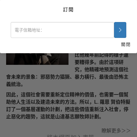
由L.羅恩賀伯特所著作的《宗教在
訂閱
社會上的影響》
1973年山達基和戴尼提創
始人L. 羅恩 賀伯特在紐約
進行一項社會研究，發現
關閉
這個社會狀況急遽惡化，
比他幾年前記得的樣子還
要糟得多。由於這項研
究，他精確地預測這個社
會未來的景象：邪惡勢力猖獗、暴力橫行、最後由恐怖主
義統治。
因此，這個社會需要重新定位精神的價值，也需要一個幫
助他人生活以及建造未來的方法。所以，L. 羅恩 賀伯特擬
訂了一個基層運動的計劃，把這些價值重新注入社會，停
止惡化的趨勢，這就是山達基志願牧師計劃。
瞭解更多＞＞