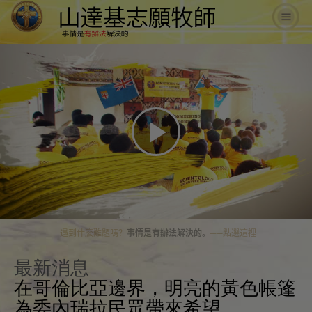
Play
Video
你會感覺壓力大、很焦慮、或是沮喪嗎？
事情是有辦法解決的。
──點選這裡
最新消息
在哥倫比亞邊界，明亮的黃色帳篷
為委內瑞拉民眾帶來希望