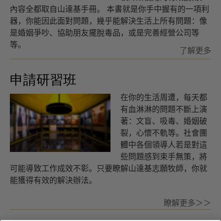
內容全都取自山達基手冊。
本書就是你手中握有的一項利
器，你能因此面對問題，幾乎能解決生活上所有問題：像
是婚姻爭吵、協助朋友擺脫毒品，或是完善經營公司等
等。
了解更多
申請研習班
在你的生活周遭，每天都
有血淋淋的問題不斷上演
著：文盲、吸毒、婚姻破
裂，心懷不軌等。社會團
體中各個領導人若是對這
些問題感到束手無策，將
可能導致工作成效不彰。只要瞭解山達基志願牧師，你就
能獲得有效的解決辦法。
瞭解更多＞＞