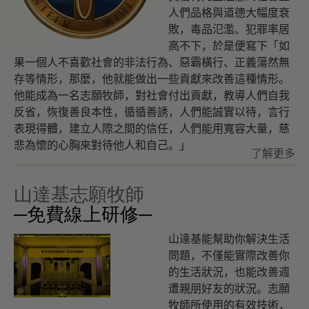
人們品格與道德大幅度衰
敗，毒品氾濫、犯罪率居
高不下，於是便寫下「如
果一個人不喜歡社會的非法行為、惡霸橫行、正義蕩然無
存等情形，那麼，他就能做出一些貢獻來改善這種情形。
他能成為一名志願牧師，對社會付出貢獻，教導人們自我
反省，恢復善良本性，循循善誘，人們能誠實以待，言行
表現得體，建立人際之間的信任，人們能用寬容大量，慈
悲為懷的心胸來對待他人和自己。」
了解更多
山達基志願牧師
─免費線上研修─
山達基能幫助你解決生活
問題，不僅能實際改善你
的生活狀況，也能改善週
遭親朋好友的狀況。志願
牧師所使用的有效技術，