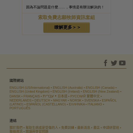
因為不論問題是什麼……，事情是有辦法解決的！
索取免費志願牧師資訊套組
瞭解更多＞＞
國際網站
ENGLISH (US/International)
ENGLISH (Australia)
ENGLISH (Canada)
ENGLISH (United Kingdom)
ENGLISH (Ireland)
ENGLISH (New Zealand)
עברית
DANSK
FRANÇAIS
日本語
РУССКИЙ
繁體中文
NEDERLANDS
DEUTSCH
MAGYAR
NORSK
SVENSKA
ESPAÑOL
(LATINO)
ESPAÑOL (CASTELLANO)
ΕΛΛΗΝΙΚA
ITALIANO
PORTUGUÊS
連結
關於我們
幫助生病或是受傷的人
免費訓練
最新消息
書店
申請研習班
聯絡資訊
閱讀與學習問題