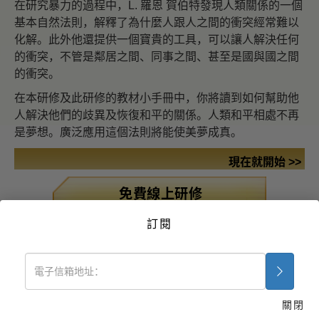
在研究暴力的過程中，L. 羅恩 賀伯特發現人類關係的一個
基本自然法則，解釋了為什麼人跟人之間的衝突經常難以
化解。此外他還提供一個寶貴的工具，可以讓人解決任何
的衝突，不管是鄰居之間、同事之間、甚至是國與國之間
的衝突。
在本研修及此研修的教材小手冊中，你將讀到如何幫助他
人解決他們的歧異及恢復和平的關係。人類和平相處不再
是夢想。廣泛應用這個法則將能使美夢成真。
現在就開始 >>
免費線上研修
藥物毒品問題的解決之
訂閱
道
疾病與受傷之援助法
組織的基本原理
關閉