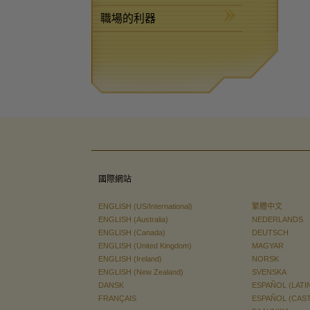
職場的利器
國際網站
ENGLISH (US/International)
繁體中文
ENGLISH (Australia)
NEDERLANDS
ENGLISH (Canada)
DEUTSCH
ENGLISH (United Kingdom)
MAGYAR
ENGLISH (Ireland)
NORSK
ENGLISH (New Zealand)
SVENSKA
DANSK
ESPAÑOL (LATI
FRANÇAIS
ESPAÑOL (CAS