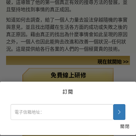
破，這導致了他的第一個真正有效的搜尋方法的發展，並
且堅持地找到事情的真正成因。
知道如何去調查，給了一個人力量去設法穿越隨機的事實
與意見，並且找出隱藏在生活各方面的成功或失敗之後的
真正原因。藉由真正的找出為什麼事情會如此呈現的原因
之外，一個人也因此能夠去改進和改善一個狀況─任何狀
況。這是提供給各行各業的人們的一個極寶貴的技術。
現在就開始 >>
免費線上研修
藥物毒品問題的解決之
訂閱
道
疾病與受傷之援助法
組織的基本原理
關閉
壓抑的來源