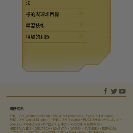
法
標的與理想目標
學習技術
職場的利器
國際網站
ENGLISH (US/International)
ENGLISH (Australia)
ENGLISH (Canada)
ENGLISH (United Kingdom)
ENGLISH (Ireland)
ENGLISH (New Zealand)
עברית
DANSK
FRANÇAIS
日本語
РУССКИЙ
繁體中文
NEDERLANDS
DEUTSCH
MAGYAR
NORSK
SVENSKA
ESPAÑOL
(LATINO)
ESPAÑOL (CASTELLANO)
ΕΛΛΗΝΙΚA
ITALIANO