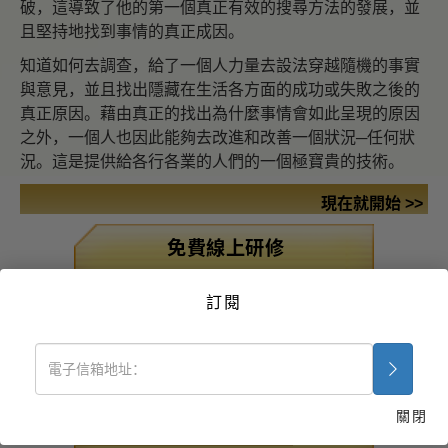
破，這導致了他的第一個真正有效的搜尋方法的發展，並
且堅持地找到事情的真正成因。
知道如何去調查，給了一個人力量去設法穿越隨機的事實
與意見，並且找出隱藏在生活各方面的成功或失敗之後的
真正原因。藉由真正的找出為什麼事情會如此呈現的原因
之外，一個人也因此能夠去改進和改善一個狀況─任何狀
況。這是提供給各行各業的人們的一個極寶貴的技術。
現在就開始 >>
免費線上研修
藥物毒品問題的解決之
訂閱
道
疾病與受傷之援助法
組織的基本原理
關閉
壓抑的來源