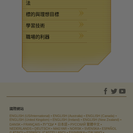
法
標的與理想目標
學習技術
職場的利器
國際網站
ENGLISH (US/International)
ENGLISH (Australia)
ENGLISH (Canada)
ENGLISH (United Kingdom)
ENGLISH (Ireland)
ENGLISH (New Zealand)
עברית
DANSK
FRANÇAIS
日本語
РУССКИЙ
繁體中文
NEDERLANDS
DEUTSCH
MAGYAR
NORSK
SVENSKA
ESPAÑOL
(LATINO)
ESPAÑOL (CASTELLANO)
ΕΛΛΗΝΙΚA
ITALIANO