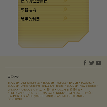
標的與理想目標
學習技術
職場的利器
國際網站
ENGLISH (US/International)
ENGLISH (Australia)
ENGLISH (Canada)
ENGLISH (United Kingdom)
ENGLISH (Ireland)
ENGLISH (New Zealand)
עברית
DANSK
FRANÇAIS
日本語
РУССКИЙ
繁體中文
NEDERLANDS
DEUTSCH
MAGYAR
NORSK
SVENSKA
ESPAÑOL
(LATINO)
ESPAÑOL (CASTELLANO)
ΕΛΛΗΝΙΚA
ITALIANO
PORTUGUÊS