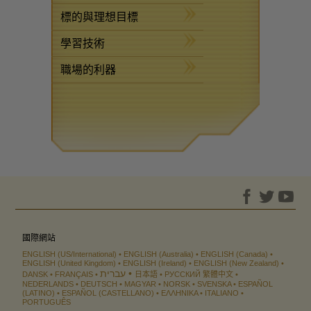
標的與理想目標
學習技術
職場的利器
國際網站
ENGLISH (US/International)
ENGLISH (Australia)
ENGLISH (Canada)
ENGLISH (United Kingdom)
ENGLISH (Ireland)
ENGLISH (New Zealand)
עברית
DANSK
FRANÇAIS
日本語
РУССКИЙ
繁體中文
NEDERLANDS
DEUTSCH
MAGYAR
NORSK
SVENSKA
ESPAÑOL
(LATINO)
ESPAÑOL (CASTELLANO)
ΕΛΛΗΝΙΚA
ITALIANO
PORTUGUÊS