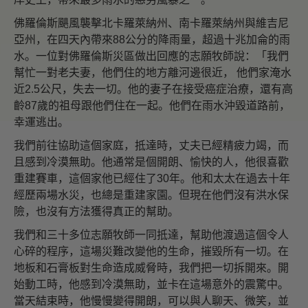
佛羅倫斯颶風襲擊北卡羅萊納州、南卡羅萊納州與維吉尼
亞州，在四天內帶來88公分的降雨量，超過十兆加侖的雨
水。一位對佛羅倫斯災區做出回應的志願牧師說：「我們
幫忙一對老夫妻，他們住的地方離河邊很近， 他們家淹水
近2.5公尺，失去一切。他的妻子在接受癌症治療，還有高
齡87歲的祖母跟他們住在一起。他們在雨水沖毀道路前，
幸運逃出。
我們前往協助這個家庭，抵達時，丈夫已經精疲力竭，而
且感到冷漠無助。他通常是個開朗、愉快的人，他很喜歡
重建賽車，這個家他已經住了30年。他和太太在過去十年
經歷兩場水災，也總是重建家園。但現在他們沒有洪水保
險，也沒有方法獲得真正的幫助。
我們和三十多位志願牧師一同抵達，幫助他渡過這個令人
心碎的程序，這場災難改變他的生命，摧毀所有一切。在
地板和石膏板對生命造成威脅時，我們把一切拆開來。開
始動工時，他感到冷漠無助，並卡在這場意外的震驚中。
當天結束時，他慢慢變得開朗，可以與人聊天、微笑，並