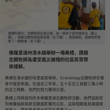
燦爛的陽光：志願牧師在風災後，為一個孩子提供援助法（最上
圖）；感謝志願牧師拯救家園（左下圖）；透過擁抱，感謝他們拯
救了一間教會（右下圖）。
佛羅里達州清水鎮舉辦一場典禮，讚揚
志願牧師為遭受風災摧殘的社區民眾帶
來緩解。
典禮在清水鎮的哈里森堡舉辦，Scientology志願牧師在餐
會中接受表揚。在過去三年來，五十名志工貢獻三萬小時
的志工時數，他們的努力獲得示意。
典禮上同時提到許多佛羅里達志願牧師活動，他們協助受
到佛羅倫斯與麥克颶風影響的災民，這兩個颶風是美國東
岸史上，帶來最多雨水的惡劣風暴之一。