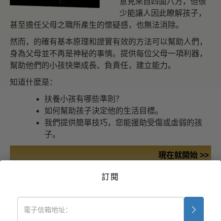
意見來自四面八方，但很
少能讓人因此瞭解孩子，
甚至擔任父母之職所產生的懷疑感，也無法消除。
然而，的確有基本原理和證實有效的方法可以幫助人們，
身為父母並不再是神秘的事情。提供每位父母一項利器，
幫助他們的小孩快樂成長、負責任，建立能力。
知道什麼是：
扶養小孩有哪些準則？
如何幫助孩子決定他的生活目標。
我們提供簡單技巧，您能援助受傷或虛弱的孩
子。
現在就開始 >>
免費線上研修
訂閱
藥物毒品問題的解決之
道