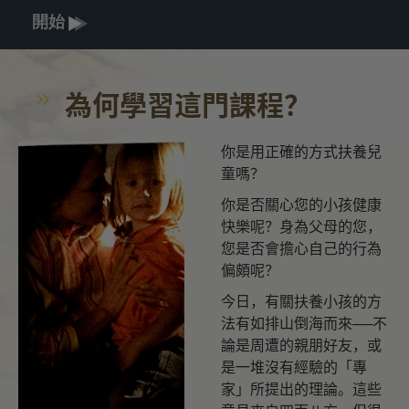
開始
為何學習這門課程？
你是用正確的方式扶養兒
童嗎？
你是否關心您的小孩健康
快樂呢？身為父母的您，
您是否會擔心自己的行為
偏頗呢？
今日，有關扶養小孩的方
法有如排山倒海而來──不
論是周遭的親朋好友，或
是一堆沒有經驗的「專
家」所提出的理論。這些