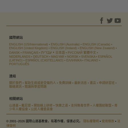
國際網站
ENGLISH (US/International)
ENGLISH (Australia)
ENGLISH (Canada)
ENGLISH (United Kingdom)
ENGLISH (Ireland)
ENGLISH (New Zealand)
עברית
DANSK
FRANÇAIS
日本語
РУССКИЙ
繁體中文
NEDERLANDS
DEUTSCH
MAGYAR
NORSK
SVENSKA
ESPAÑOL
(LATINO)
ESPAÑOL (CASTELLANO)
ΕΛΛΗΝΙΚA
ITALIANO
PORTUGUÊS
連結
關於我們
幫助生病或是受傷的人
免費訓練
最新消息
書店
申請研習班
聯絡資訊
閱讀與學習問題
相關網站
山達基
戴尼提
開始線上研修
快樂之道
支持無毒世界
人權團結聯盟
青
少年人權協會
公民人權委員會
© 2001–2026 國際山達基教會。有著作權，侵害必究。
隱私權聲明
•
使用條款
•
法
律聲明