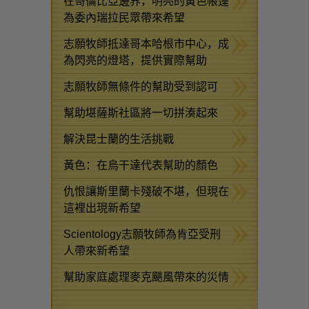
在哥倫比亞邊界，明亮的黃色帳篷
為委內瑞拉民眾帶來希望
志願牧師抵達哥本哈根市中心，成
為閃亮的燈塔，提供實際幫助
志願牧師無條件的幫助受到認可
幫助堪薩斯社區將一切拼湊起來
解決昆士蘭的生活挑戰
黃色：在烏干達代表幫助的顏色
仇恨讓斯里蘭卡殘破不堪，但現在
這裡出現新希望
Scientology志願牧師為肯亞受刑
人帶來新希望
幫助家庭處理麥克颶風帶來的災情