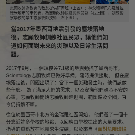
志願牧師為教會的教友提供研習班（上圖）；神父和聖巴布羅維拉
德米塔市的市代表，為志願牧師帳篷剪綵開幕（右上圖）；訓練警
察學校的學生志願牧師技術（右下圖）。
當2017年墨西哥地震引發的塵埃落地
後，志願牧師訓練社區民眾，讓他們知
道如何面對未來的災難以及日常生活問
題。
2017年9月，一個規模達7.1級的地震動搖了墨西哥市，
Scientology志願牧師已做好準備，隨時提供援助。 但在塵
埃落定後，問題出現了：當下一個災難發生時，他們該做
些什麼。 為了滿足人們的需求，以及安撫他們忐忑不安的
心靈，志願牧師開始志願牧師巡迴團，範圍遍及全國，直
今仍持續不斷。
從位於墨西哥市北方的奎瑞羅社區開始， 他們選了一個十
分靠近許多學校的地點，以回應由學校提出的大量要求。
指導的重點放在地震求生演練，以及來自《
面對危險環境