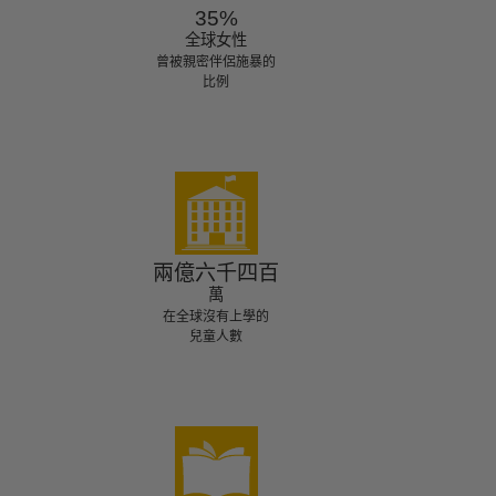
35%
全球女性
曾被親密伴侶施暴的
比例
兩億六千四百
萬
在全球沒有上學的
兒童人數