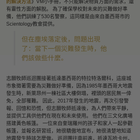
的解決方法
》VM小手冊，不只能解決物質方面的需求，還
有靈性方面的解脫。 為了確保學校對未來的災難做好準
備，他們訓練了530名警察，這同樣是由來自墨西哥市的
Scientology教會提供。
但在塵埃落定後，問題出現
了：當下一個災難發生時，他
們該做些什麼。
志願牧師巡迴團接著抵達墨西哥的特拉特洛爾科，這座城
市象徵著需要為災難做好準備，因為1985年墨西哥大地震
發生時，新萊昂州一棟社區大樓倒塌，裡頭的居民無一倖
免，全部罹難。 因此，2017年發生的地震，再次引發警
報、回憶和恐慌，但志願牧師抵達後，為人們帶來平靜，
並提供工具供他們在現在和未來使用。 他們在三文化廣場
搭建黃色帳篷。 一位來自奎瑞羅州的孩子和家人一起參觀
帳篷，並報名研習班，她很驕傲地宣布，她很清楚地知道
地震發生時該怎麼做。 巡迴團往南前進，抵達瓦哈卡州，